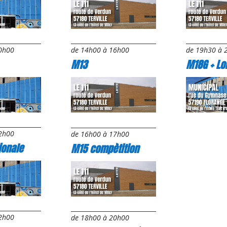
0h00
de 14h00 à 16h00
de 19h30 à 
M13
M18G + Loi
2h00
de 16h00 à 17h00
ionale
M15 compètition
2h00
de 18h00 à 20h00