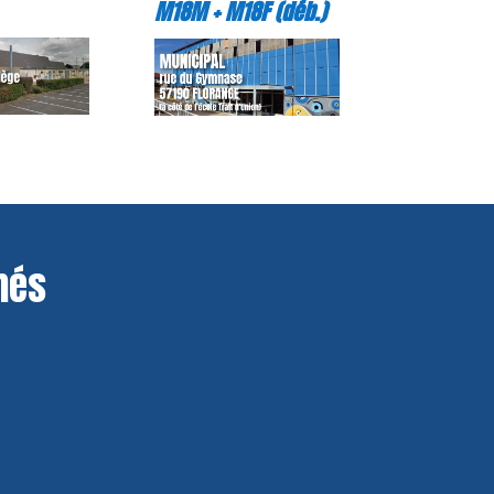
M18M + M18F (déb.)
més