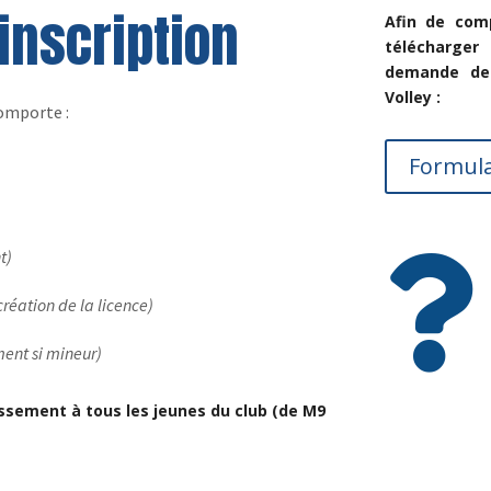
inscription
Afin de comp
télécharger
demande de 
Volley :
omporte :
Formula
o
t)

création de la licence)
ment si mineur)
lassement à tous les jeunes du club (de M9