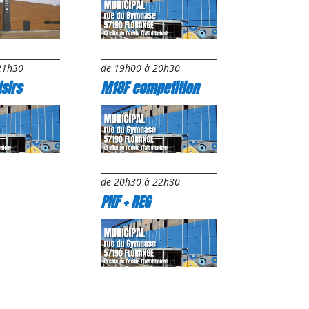
de 19h00 à 20h30
21h30
M18F competition
sirs
de 20h30 à 22h30
PNF + REG