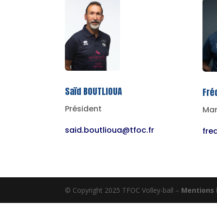
Saïd BOUTLIOUA
Fré
Président
Man
said.boutlioua@tfoc.fr
fre
© Copyright 2025 TFOC Volley-ball –
Mentions 