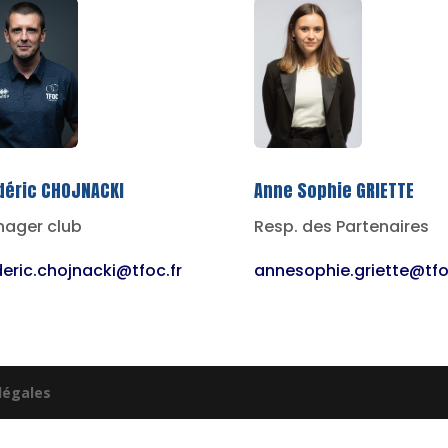
Anne Sophie GRIETTE
déric CHOJNACKI
Resp. des Partenaires
ager club
annesophie.griette@tfo
deric.chojnacki@tfoc.fr
légales