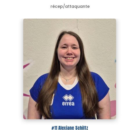
récep/attaquante
#11 Alexiane Schiltz